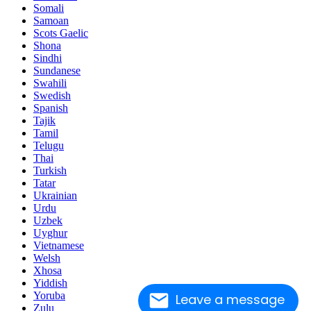
Somali
Samoan
Scots Gaelic
Shona
Sindhi
Sundanese
Swahili
Swedish
Spanish
Tajik
Tamil
Telugu
Thai
Turkish
Tatar
Ukrainian
Urdu
Uzbek
Uyghur
Vietnamese
Welsh
Xhosa
Yiddish
Yoruba
Leave a message
Zulu