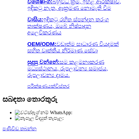
විශේෂාංග:
බහුවිධ ක්‍රම, ඉහළ ආරක්ෂාව,
ඉඳිකටු නැත, ආක්‍රමණ නොමැති වීම
වාසිය:
ඉඳිකටු රහිත ස්පන්දන තරංග
තාක්ෂණය, ඔබේ නිෂ්පාදන
අලෙවිකරණය
OEM/ODM:
වඩාත්ම සාධාරණ වියදමක්
සහිත වෘත්තීය නිර්මාණ සේවා
සුදුසු වන්නේ:
සම කළමනාකරණ
මධ්‍යස්ථානය, රූපලාවන්‍ය සමාජය,
රූපලාවන්‍ය දාමය.
පරීක්ෂණයක්
විස්තර
සබඳතා තොරතුරු
නම් WhatsApp:
+86 18721027829
විද්‍යුත් තැපෑල:
info@meicet.com
පණිවිඩ තබන්න