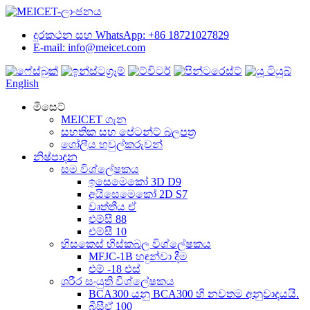
දුරකථන සහ WhatsApp: +86 18721027829
E-mail: info@meicet.com
English
මීසෙට්
MEICET ගැන
සහතික සහ පේටන්ට් බලපත්‍ර
ගෝලීය හවුල්කරුවන්
නිෂ්පාදන
සම විශ්ලේෂකය
ඉසෙමෙකෝ 3D D9
අයිසෙමෙකෝ 2D S7
වෘත්තීය ඒ
එම්සී 88
එම්සී 10
හිසකෙස් හිස්කබල විශ්ලේෂකය
MFJC-1B හඳුන්වා දීම
එම් -18 එස්
ශරීර සංයුති විශ්ලේෂකය
BCA300 යනු BCA300 හි නවතම අනුවාදයයි.
බීසීඒ 100