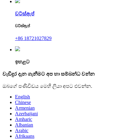
වට්ස්ඇප්
වට්ස්ඇප්
+86 18721027829
ඉහළට
වැඩිදුර දැන ගැනීමට අප හා සම්බන්ධ වන්න
ඔබගේ පණිවිඩය මෙහි ලියා අපට එවන්න.
English
Chinese
Armenian
Azerbaijani
Amharic
Albanian
Arabic
Afrikaans