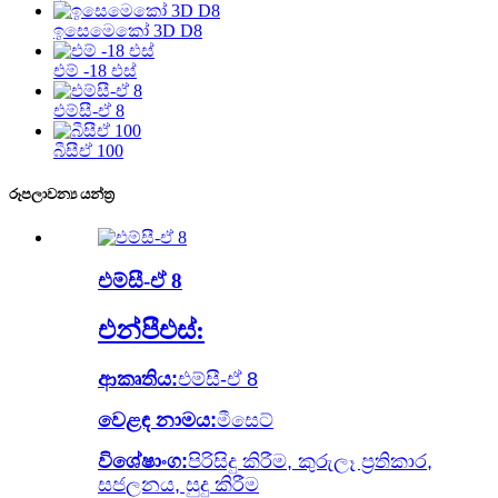
ඉසෙමෙකෝ 3D D8
එම් -18 එස්
එම්සී-ඒ 8
බීසීඒ 100
රූපලාවන්‍ය යන්ත්‍ර
එම්සී-ඒ 8
එන්පීඑස්:
ආකෘතිය:
එම්සී-ඒ 8
වෙළඳ නාමය:
මීසෙට්
විශේෂාංග:
පිරිසිදු කිරීම, කුරුලෑ ප්‍රතිකාර,
සජලනය, සුදු කිරීම