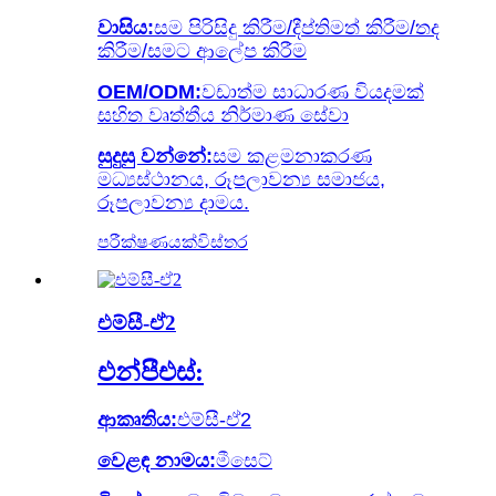
වාසිය:
සම පිරිසිදු කිරීම/දීප්තිමත් කිරීම/තද
කිරීම/සමට ආලේප කිරීම
OEM/ODM:
වඩාත්ම සාධාරණ වියදමක්
සහිත වෘත්තීය නිර්මාණ සේවා
සුදුසු වන්නේ:
සම කළමනාකරණ
මධ්‍යස්ථානය, රූපලාවන්‍ය සමාජය,
රූපලාවන්‍ය දාමය.
පරීක්ෂණයක්
විස්තර
එම්සී-ඒ2
එන්පීඑස්:
ආකෘතිය:
එම්සී-ඒ2
වෙළඳ නාමය:
මීසෙට්