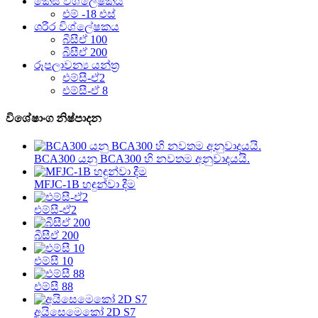
කෙස් විශ්ලේෂකය
එම් -18 එස්
ශරීර විශ්ලේෂකය
බීසීඒ 100
බීසීඒ 200
රූපලාවන්‍ය යන්ත්‍ර
එම්සී-ඒ2
එම්සී-ඒ 8
විශේෂාංග නිෂ්පාදන
BCA300 යනු BCA300 හි නවතම අනුවාදයයි.
MFJC-1B හඳුන්වා දීම
එම්සී-ඒ2
බීසීඒ 200
එම්සී 10
එම්සී 88
අයිසෙමෙකෝ 2D S7