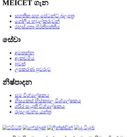
MEICET ගැන
සහතික සහ පේටන්ට් බලපත්‍ර
ගෝලීය හවුල්කරුවන්
රහස්යතා ප්රතිපත්තිය
සේවා
අමතන්න
ඇකඩමිය
පුවත්
උපකරණ පුවරුව
නිෂ්පාදන
සම විශ්ලේෂකය
හිසකෙස් හිස්කබල විශ්ලේෂකය
ශරීර සංයුති විශ්ලේෂකය
රූපලාවන්‍ය යන්ත්‍ර