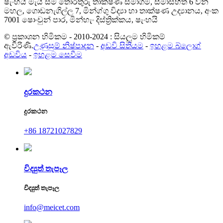
ෂැංහයි මැයි සම තොරතුරු තාක්ෂණ සමාගම, සීමාසහිත 6 වන
මහල, ගොඩනැගිල්ල 7, මින්ග්ගු විද්‍යා හා තාක්ෂණ උද්‍යානය, අංක
7001 ෂොංචුන් පාර, මින්හැං දිස්ත්‍රික්කය, ෂැංහයි
© ප්‍රකාශන හිමිකම - 2010-2024 : සියලුම හිමිකම්
ඇවිරිණි.
උණුසුම් නිෂ්පාදන
-
අඩවි සිතියම
-
ඉහළම බ්ලොග්
අඩවිය
-
ඉහළම සෙවීම
දුරකථන
දුරකථන
+86 18721027829
විද්‍යුත් තැපෑල
විද්‍යුත් තැපෑල
info@meicet.com