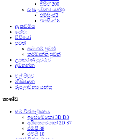
බීසීඒ 200
රූපලාවන්‍ය යන්ත්‍ර
එම්සී-ඒ2
එම්සී-ඒ 8
ඇකඩමිය
සේවා
වීඩියෝ
පුවත්
සමාගම් පුවත්
කර්මාන්ත පුවත්
උපකරණ පුවරුව
අමතන්න
මුල් පිටුව
නිෂ්පාදන
රූපලාවන්‍ය යන්ත්‍ර
කාණ්ඩ
සම විශ්ලේෂකය
ඉසෙමෙකෝ 3D D8
අයිසෙමෙකෝ 2D S7
එම්සී 88
එම්සී 10