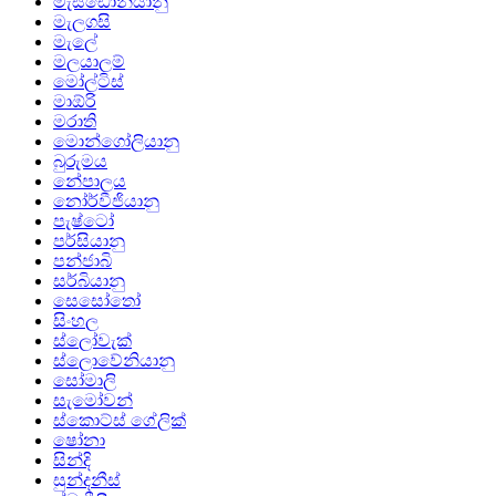
මැසිඩෝනියානු
මැලගසි
මැලේ
මලයාලම්
මෝල්ටිස්
මාඕරි
මරාති
මොන්ගෝලියානු
බුරුමය
නේපාලය
නෝර්වීජියානු
පැෂ්ටෝ
පර්සියානු
පන්ජාබි
සර්බියානු
සෙසෝතෝ
සිංහල
ස්ලෝවැක්
ස්ලොවේනියානු
සෝමාලි
සැමෝවන්
ස්කොට්ස් ගේලික්
ෂෝනා
සින්දි
සුන්දනීස්