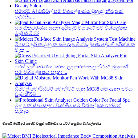
ස්මාර්ට් AI ඩිජිටල් සම විශ්ලේෂණය මුහුණු නිරූපණ
පද්ධතිය ...
සම රැකවරණය සඳහා අයිපෑඩ් මුහුණේ සම විශ්ලේෂක
මැජික් මිරර්
මීසෙට් පූර්ණ-මුහුණ සම රූප විශ්ලේෂණ පද්ධති පරීක්ෂණ
මැක් ...
හරස් ධ්‍රැවීකරණය කරන ලද පාරජම්බුල කිරණ මුහුණේ
සම විශ්ලේෂකය සඳහා ...
ඩිජිටල් මොයිස්චර් මොනිටර් පෑන MC88 සම ඇනා සමඟ
වැඩ කිරීම ...
මුහුණේ ස්පා සඳහා වෘත්තීය සම විශ්ලේෂක රන්වන්
පැහැය
මීසෙට් බීඑම්අයි ජෛව විද්‍යුත් සම්බාධනය ශරීර සංයුතිය විශ්ලේෂණය