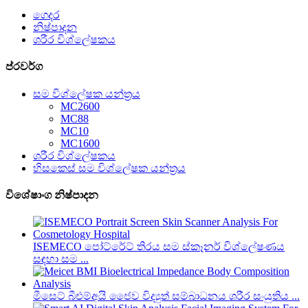
ගෙදර
නිෂ්පාදන
ශරීර විශ්ලේෂකය
ප්රවර්ග
සම විශ්ලේෂක යන්ත්‍රය
MC2600
MC88
MC10
MC1600
ශරීර විශ්ලේෂකය
හිසකෙස් සම විශ්ලේෂක යන්ත්‍රය
විශේෂාංග නිෂ්පාදන
ISEMECO පෝට්රේට් තිරය සම ස්කෑනර් විශ්ලේෂණය
සඳහා සම ...
මීසෙට් බීඑම්අයි ජෛව විද්‍යුත් සම්බාධනය ශරීර සංයුතිය ...