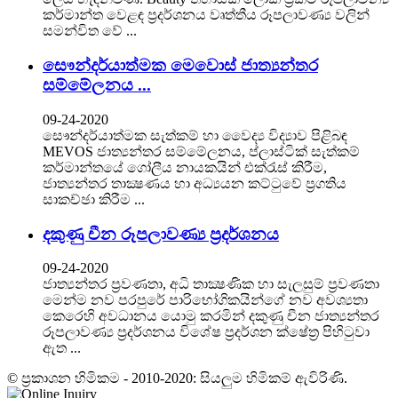
කර්මාන්ත වෙළඳ ප්‍රදර්ශනය වෘත්තීය රූපලාවණ්‍ය වලින්
සමන්විත වේ ...
සෞන්දර්යාත්මක මෙවොස් ජාත්‍යන්තර
සම්මේලනය ...
09-24-2020
සෞන්දර්යාත්මක සැත්කම් හා වෛද්‍ය විද්‍යාව පිළිබඳ
MEVOS ජාත්‍යන්තර සම්මේලනය, ප්ලාස්ටික් සැත්කම්
කර්මාන්තයේ ගෝලීය නායකයින් එක්රැස් කිරීම,
ජාත්‍යන්තර තාක්‍ෂණය හා අධ්‍යයන කට්‌ටුවේ ප්‍රගතිය
සාකච්ඡා කිරීම ...
දකුණු චීන රූපලාවණ්‍ය ප්‍රදර්ශනය
09-24-2020
ජාත්‍යන්තර ප්‍රවණතා, අධි තාක්‍ෂණික හා සැලසුම් ප්‍රවණතා
මෙන්ම නව පරපුරේ පාරිභෝගිකයින්ගේ නව අවශ්‍යතා
කෙරෙහි අවධානය යොමු කරමින් දකුණු චීන ජාත්‍යන්තර
රූපලාවණ්‍ය ප්‍රදර්ශනය විශේෂ ප්‍රදර්ශන ක්ෂේත්‍ර පිහිටුවා
ඇත ...
© ප්‍රකාශන හිමිකම - 2010-2020: සියලුම හිමිකම් ඇවිරිණි.