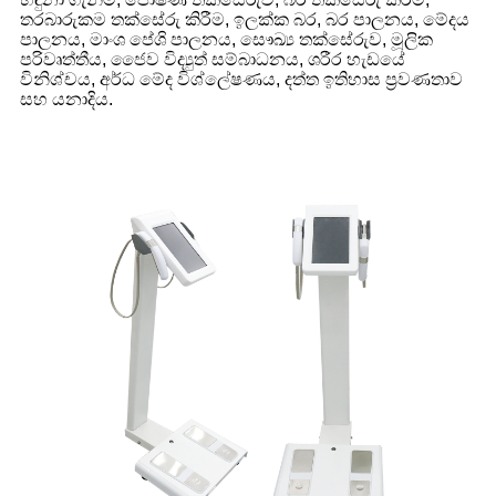
තරබාරුකම තක්සේරු කිරීම, ඉලක්ක බර, බර පාලනය, මේදය
පාලනය, මාංශ පේශි පාලනය, සෞඛ්‍ය තක්සේරුව, මූලික
පරිවෘත්තීය, ජෛව විද්‍යුත් සම්බාධනය, ශරීර හැඩයේ
විනිශ්චය, අර්ධ මේද විශ්ලේෂණය, දත්ත ඉතිහාස ප්‍රවණතාව
සහ යනාදිය.