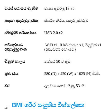
වයස් පරාසය මැනීම
වයස අවුරුදු 18-85
ආදාන අතුරුමුහුණත
ස්පර්ශ තිරය, යතුරු පුවරුව
නිමැවුම් පර්යන්තය
USB 2.0 x2
සම්ප්‍රේෂණ
WiFi x1, RJ45 ජාලය x1, බ්ලූටූත් x1
අතුරුමුහුණත
(අත්‍යවශ්‍ය නොවේ)
මිනුම් කාලය
තත්පර 50 ට අඩු
ප්‍රමාණය
580 (D) x 450 (W) x 1025 (H) මි.මී.
බර
දළ වශයෙන්. කි.ග්‍රෑ 53 කි
BMI ශරීර සංයුතිය විශ්ලේෂක