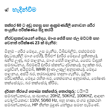
හැදින්වීම
තත්පර 60 ට අඩු පහසු සහ ආක්‍රමණශීලී නොවන ශරීර
සංයුතිය පරීක්ෂණය සිදු කරයි
නිරවද්‍යතාවයෙන් මේදය, මාංශ පේශි සහ ජල මට්ටම් සහ
වෙනත් පරීක්ෂණ 23 ක් මැනීම:
මිනුම් - ශරීර මේදය, උස මැනීම, ටීබීඩබ්ලිව්, එස්එම්එම්
(ඇටසැකිලි මාංශ පේශි), පීබීඑෆ් (ශරීර මේදයේ ප්‍රතිශතය),
ඛනිජ ලුණු, බර පාලනය, මාංශ පේශි පාලනය, ජෛව විද්‍යුත්
සම්බාධනය, බීඑම්අයි (ශරීර ස්කන්ධ දර්ශකය), ඉලක්ක බර,
ප්‍රෝටීන්, අයිඑම්බී, WHR (ඉණ-උකුල් අනුපාතය), මේදය
පාලනය, අස්ථි බර, තරබාරුකම හඳුනා ගැනීම, මූලික
පරිවෘත්තීය, මේදය රහිත බර, තෙතමනය අනුපාතය, පෝෂණ
තක්සේරුව, බර තක්සේරු කිරීම,
දර්ශන තිරයේ සෞඛ්‍ය තක්සේරු තොරතුරු:
වයිෆයි
සම්බන්ධතාවය, සංඛ්‍යාතය: 20HZ, 50KHZ, 100KHZ, ආදාන
වෝල්ටීයතාව: 110V, 50/60 Hz, බහු භාෂා, ජංගම දුරකථන
සම්බන්ධතාවය, HP තීන්ත මුද්‍රණ යන්ත්‍රය සමඟ පැමිණේ.