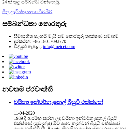
24 ක් තුළ සම්බන්ධ වන්නෙමු.
මිල ලැයිස්තු සඳහා විමසීම්
සම්බන්ධතා තොරතුරු
සීමාසහිත ෂැංහයි මැයි සම තොරතුරු තාක්ෂණ සමාගම
දුරකථන: +86 18017093770
විද්යුත් තැපෑල:
info@meicet.com
නවතම ප්රවෘත්ති
චයිනා ඉන්ටර්නැෂනල් බියුටි එක්ස්පෝ
11-04-2020
1989 දී ආරම්භ කරන ලද චයිනා ඉන්ටර්නැෂනල් බියුටි
එක්ස්පෝ (ගුවැන්ෂු) මීට පෙර කැන්ටන් බියුටි එක්ස්පෝ
ලෙස හැඳින්විණි. Beauty තිහාසික ලෝක ප්‍රකට රූපලාවන්‍ය