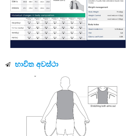
භාවිත අවස්ථා