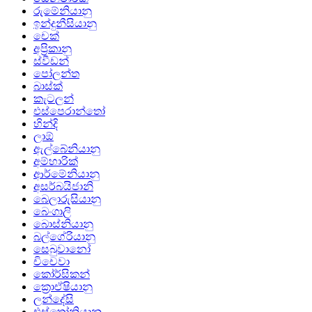
රුමේනියානු
ඉන්දුනීසියානු
චෙක්
අප්‍රිකානු
ස්වීඩන්
පෝලන්ත
බාස්ක්
කැටලන්
එස්පෙරාන්තෝ
හින්දි
ලාඕ
ඇල්බේනියානු
අම්හාරික්
ආර්මේනියානු
අසර්බයිජානි
බෙලාරුසියානු
බෙංගාලි
බොස්නියානු
බල්ගේරියානු
සෙබුවානෝ
චිචෙවා
කෝර්සිකන්
ක්‍රොඒෂියානු
ලන්දේසි
එස්තෝනියානු