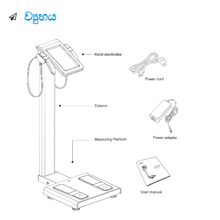
ව්‍යුහය