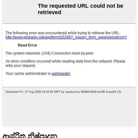
ආශ්රිත නිෂ්පාදන