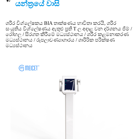
යන්ත්‍රයේ වාසි
ශරීර විශ්ලේෂකය BIA තාක්ෂණය භාවිතා කරයි, ශරීර
සංයුතිය විශ්ලේෂණය ඇතුළු ප්‍රති T ල අදාළ වන දර්ශනය ජිම් /
රෝහල / සිරගත කිරීමේ මධ්‍යස්ථානය / ශරීර කළමනාකරණ
මධ්‍යස්ථානය / රූපලාවණ්‍යාගාරය / ශාරීරික පරීක්ෂණ
මධ්‍යස්ථානය