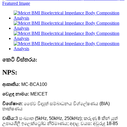
කෙටි විස්තරය:
NPS:
ආකෘතිය:
MC-BCA100
වෙළඳ නාමය:
MEICET
විශේෂාංග:
ජෛව විද්‍යුත් සම්බාධනය විශ්ලේෂණය (BIA)
තාක්ෂණය
වාසිය:
3 සංඛ්‍යාත (5kHz, 50kHz, 250kHz); කරුණු 8 කින් යුත්
උපායශීලී ඉලෙක්ට්‍රෝඩ නිර්මාණය; අදාළ වයස: අවුරුදු 18-85