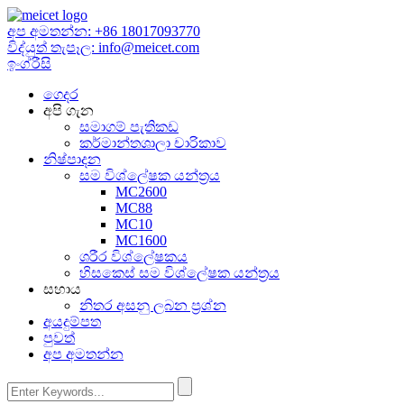
අප අමතන්න:
+86 18017093770
විද්යුත් තැපෑල:
info@meicet.com
ඉංග්රීසි
ගෙදර
අපි ගැන
සමාගම් පැතිකඩ
කර්මාන්තශාලා චාරිකාව
නිෂ්පාදන
සම විශ්ලේෂක යන්ත්‍රය
MC2600
MC88
MC10
MC1600
ශරීර විශ්ලේෂකය
හිසකෙස් සම විශ්ලේෂක යන්ත්‍රය
සහාය
නිතර අසනු ලබන ප්‍රශ්න
අයදුම්පත
පුවත්
අප අමතන්න