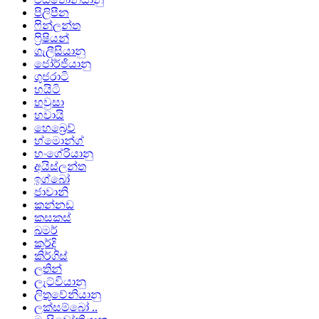
පිලිපීන
ෆින්ලන්ත
ෆ්‍රිෂියන්
ගැලීසියානු
ජෝර්ජියානු
ගුජරාටි
හයිටි
හවුසා
හවායි
හෙබ්‍රෙව්
හ්මොන්ග්
හංගේරියානු
අයිස්ලන්ත
ඉග්බෝ
ජාවානි
කන්නඩ
කසකස්
ඛමර්
කුර්දි
කිර්ගිස්
ලතින්
ලැට්වියානු
ලිතුවේනියානු
ලක්සම්බෝ ..