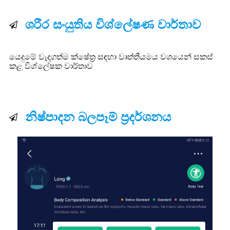
ශරීර සංයුතිය විශ්ලේෂණ වාර්තාව
යෙදුමේ වැදගත්ම ක්ෂේත්‍ර සඳහා වෘත්තීයමය වශයෙන් සකස්
කළ විශ්ලේෂක වාර්තාව
නිෂ්පාදන බලපෑම් ප්‍රදර්ශනය