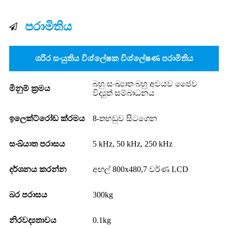
පරාමිතිය
ශරීර සංයුතිය විශ්ලේෂක විශ්ලේෂණ පරාමිතිය
බහු සංඛ්‍යාත බහු අවයව ජෛව
මිනුම් ක්‍රමය
විද්‍යුත් සම්බාධනය
ඉලෙක්ට්රෝඩ ක්රමය
8-තහඩුව සිටගෙන
සංඛ්යාත පරාසය
5 kHz, 50 kHz, 250 kHz
දර්ශනය කරන්න
අඟල් 800x480,7 වර්ණ LCD
බර පරාසය
300kg
නිරවද්‍යතාවය
0.1kg