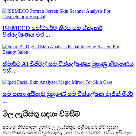
ISEMECO පෝට්රේට් තිරය සම ස්කෑනර්
විශ්ලේෂණය එෆ් ...
ස්මාර්ට් AI ඩිජිටල් සම විශ්ලේෂණය මුහුණු නිරූපණය
එස් ...
සම සඳහා අයිපෑඩ් මුහුණේ සම විශ්ලේෂක මැජික් මිරර්
...
මිල ලැයිස්තු සඳහා විමසීම්
අපගේ නිෂ්පාදන හෝ මිල ලැයිස්තුව පිළිබඳ විමසීම් සඳහා
කරුණාකර ඔබේ විද්‍යුත් තැපෑල අප වෙත එවන්න, එවිට අපි පැය