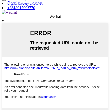
විද්‍යුත් තැපෑල යවන්න
+8618017093770
Wechat
x