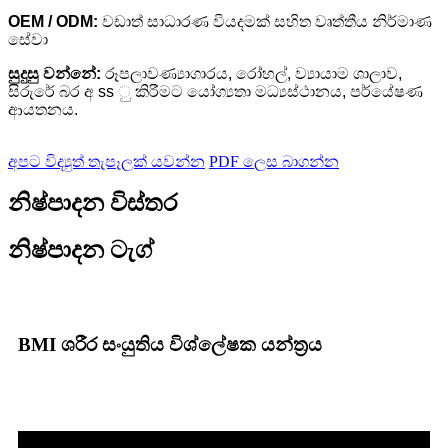
OEM / ODM:
වඩාත් සාධාරණ වියදමක් සහිත වෘත්තීය නිර්මාණ
සේවා
සුදුසු වන්නේ:
රූපලාවණ්‍යාගාරය, රෝහල්, ව්‍යායාම ශාලාව,
සිරුරේ බර අ ss ු කිරීමට යෝග්‍යතා මධ්‍යස්ථානය, පර්යේෂණ
ආයතනය.
අපට විද්‍යුත් තැපෑලක් යවන්න
PDF ලෙස බාගන්න
නිෂ්පාදන විස්තර
නිෂ්පාදන ටැග්
BMI ශරීර සංයුතිය විශ්ලේෂක යන්ත්‍රය