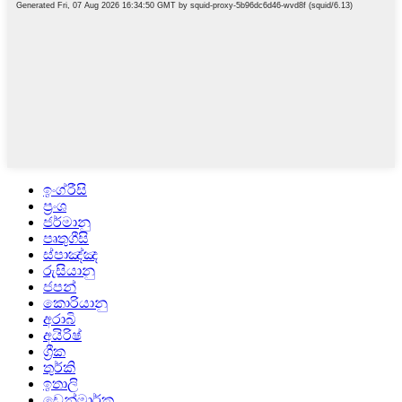
ඉංග්රීසි
ප්‍රංශ
ජර්මානු
පෘතුගීසි
ස්පාඤ්ඤ
රුසියානු
ජපන්
කොරියානු
අරාබි
අයිරිෂ්
ග්‍රීක
තුර්කි
ඉතාලි
ඩෙන්මාර්ක