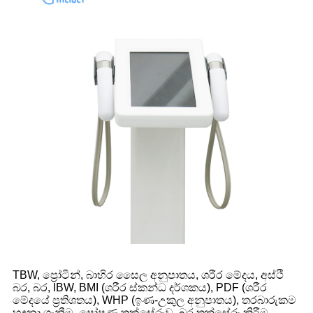
TBW, ප්‍රෝටීන්, බාහිර සෛල අනුපාතය, ශරීර මේදය, අස්ථි
බර, බර, IBW, BMI (ශරීර ස්කන්ධ දර්ශකය), PDF (ශරීර
මේදයේ ප්‍රතිශතය), WHP (ඉණ-උකුල අනුපාතය), තරබාරුකම
හඳුනා ගැනීම, පෝෂණ තක්සේරුව, බර තක්සේරු කිරීම,