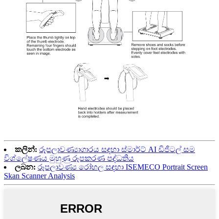
කලින්:
රූපලාවණ්‍යාගාරය සඳහා ස්මාර්ට් AI ඩිජිටල් සම
විශ්ලේෂණය මුහුණු රූපකරණ පද්ධතිය
ලබන:
රූපලාවණ්‍ය රෝහල සඳහා ISEMECO Portrait Screen
Skan Scanner Analysis